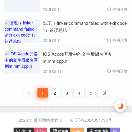
移动开发
2015-09-14
出现（ linker command failed with exit code
1）错误总结
移动开发
2015-09-14
IOS Xcode开发中的文件后缀名区别
m,mm,cpp,h
移动开发
2015-09-11
1
2
3
4
5
2026 ©
最闪啊姚凌武！
-
京ICP备2024054798号
访问量
1.4w
访客量
1.4w
本页访客
62