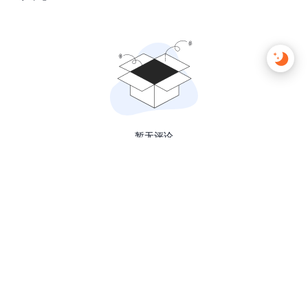
2026 ©
最闪啊姚凌武！
-
京ICP备2024054798号
访问量
1.4w
访客量
1.4w
本页访客
8