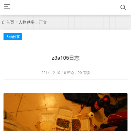
首页
人物秩事
正文
/
/
人物秩事
z3a105日志
2014-12-10
/
0 评论
/
20 阅读