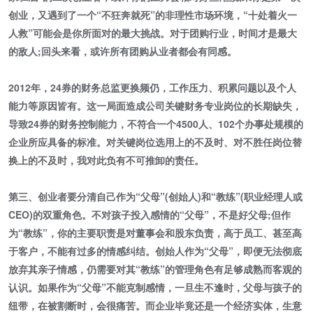
创业，又遇到了一个“不狂奔就死”的非理性市场环境，“十处着火一
人救”可能会是你所面对的最大挑战。对于团购行业，时间才是最大
的敌人;回头来看，或许所有团购从业者都会有同感。
2012年，24券的财务总监更换频仍，工作压力、积累问题以及个人
能力等原因皆有。这一局面造成公司关键财务专业岗位的长期缺失，
导致24券的财务控制能力，不符合一个4500人、102个办事处规模的
企业所应具备的标准。对关键岗位选用上的不及时、对不胜任岗位替
换上的不及时，我对此负有不可推卸的责任。
第三、创业者要分清自己作为“父母”(创始人)和“教练”(职业经理人或
CEO)的双重角色。不对孩子投入感情的“父母”，不是好父母;但作
为“教练”，你的主要职责是对董事会和股东负责，高于员工、甚至高
于客户，不能有过多的情感纠结。创始人作为“父母”，即便无法彻底
放弃其亲子情感，仍需要对其“教练”的管理角色有足够成熟而客观的
认识。如果作为“父母”不能克制感情，一旦生不逢时，父母与孩子的
纽带，在被割断时，会很痛苦。而企业毕竟还是一个经济实体，生意