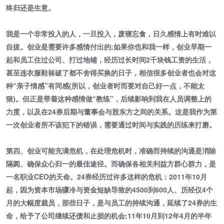
终归还是生意。
我是一个非常投入的人，一旦投入，废寝忘食，日久感情上有时难以
自拔。创业是需要许多感情付出的;如果你也和我一样，创业早期一
起和员工住过公司、打过地铺，经历过长时间2千块钱工资的生活，
甚至连衣服鞋袜破了都不舍得买换的日子，相信很多创业者也会对这
种“亲子情感”有同感(所以，创业者时而要对自己好一点，不能太
狠)。但正是带着这种感情做“教练”，后续影响到我在人员调整上的
力度，以及在24券后期与董事会与股东方之间的关系。这是我作为第
一次创业者所不该犯下的错误，需要通过时间与实践的历练来打磨。
第四、创业可能充满危机，在处理危机时，准确而持续的沟通是消除
隔阂、确保众心归一的最佳途径。而确保各相关利益方群心群力，是
一名职业CEO的天命。24券经历过许多这样的危机：2011年10月
起，因为资本市场骤冷与资金短缺导致的4500到600人、历经仅4个
月的大幅度裁员，那些日子，是与员工的持续沟通，延续了24券的生
命，给予了公司继续还债和止损的机会;11年10月到12年4月的半年