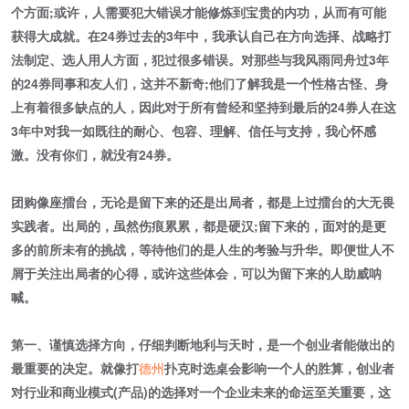
个方面;或许，人需要犯大错误才能修炼到宝贵的内功，从而有可能
获得大成就。在24券过去的3年中，我承认自己在方向选择、战略打
法制定、选人用人方面，犯过很多错误。对那些与我风雨同舟过3年
的24券同事和友人们，这并不新奇;他们了解我是一个性格古怪、身
上有着很多缺点的人，因此对于所有曾经和坚持到最后的24券人在这
3年中对我一如既往的耐心、包容、理解、信任与支持，我心怀感
激。没有你们，就没有24券。
团购像座擂台，无论是留下来的还是出局者，都是上过擂台的大无畏
实践者。出局的，虽然伤痕累累，都是硬汉;留下来的，面对的是更
多的前所未有的挑战，等待他们的是人生的考验与升华。即便世人不
屑于关注出局者的心得，或许这些体会，可以为留下来的人助威呐
喊。
第一、谨慎选择方向，仔细判断地利与天时，是一个创业者能做出的
最重要的决定。就像打
德州
扑克时选桌会影响一个人的胜算，创业者
对行业和商业模式(产品)的选择对一个企业未来的命运至关重要，这