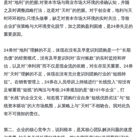
是对“地利”的把握;对资本市场与商业市场大环境的准确认知，并随
之及时调整战略打法，这是对“天时”的把握。对于创业者，地利与天
时环环相扣;只埋头做事，缺乏对资本市场大环境的实时关注，导致
企业扩张策略与大环境变化脱节，加之团购盈利困难，是24券失足的
重要原因。
24券对“地利”理解的不足，体现在没有及早意识到团购是一个“长期
负债”的经营模式，没有及早意识到对“应付账款”的实时监控和评
估，以及对“净利润”而不仅是现金流的依赖，对生存至关重要。24券
对“天时”理解的不足，体现在没有充分意识到团购行业的“短线特
征”。在销售管理上，24券在人员培训上持续进行“长线投入”却没有
足够重视“短线”的淘汰与考核;24券规划的是“做101年企业”，打
造“长线”的企业文化，却忽视了团购行业自身“短线优胜劣汰”与“短
线资本驱动”的大市场氛围，从策略上与“天时”不相吻合。我对此负
有不可推卸的责任。
第二、企业的核心竞争力，说到根本，是其核心团队解决问题的速度