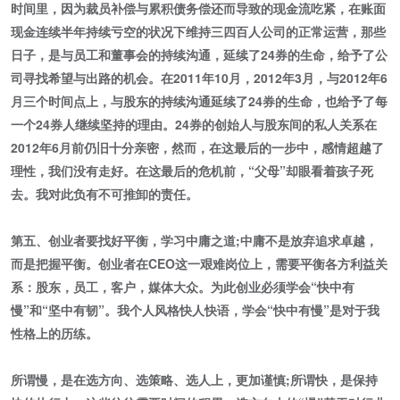
时间里，因为裁员补偿与累积债务偿还而导致的现金流吃紧，在账面
现金连续半年持续亏空的状况下维持三四百人公司的正常运营，那些
日子，是与员工和董事会的持续沟通，延续了24券的生命，给予了公
司寻找希望与出路的机会。在2011年10月，2012年3月，与2012年6
月三个时间点上，与股东的持续沟通延续了24券的生命，也给予了每
一个24券人继续坚持的理由。24券的创始人与股东间的私人关系在
2012年6月前仍旧十分亲密，然而，在这最后的一步中，感情超越了
理性，我们没有走好。在这最后的危机前，“父母”却眼看着孩子死
去。我对此负有不可推卸的责任。
第五、创业者要找好平衡，学习中庸之道;中庸不是放弃追求卓越，
而是把握平衡。创业者在CEO这一艰难岗位上，需要平衡各方利益关
系：股东，员工，客户，媒体大众。为此创业必须学会“快中有
慢”和“坚中有韧”。我个人风格快人快语，学会“快中有慢”是对于我
性格上的历练。
所谓慢，是在选方向、选策略、选人上，更加谨慎;所谓快，是保持